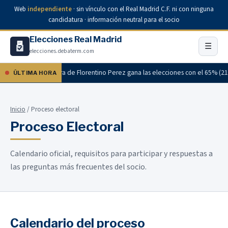
Web
independiente
· sin vínculo con el Real Madrid C.F. ni con ninguna
candidatura · información neutral para el socio
Elecciones Real Madrid
☰
elecciones.debaterm.com
cial: la candidatura de Florentino Perez gana las elecciones con el 65% (21.7
ÚLTIMA HORA
Inicio
/ Proceso electoral
Proceso Electoral
Calendario oficial, requisitos para participar y respuestas a
las preguntas más frecuentes del socio.
Calendario del proceso