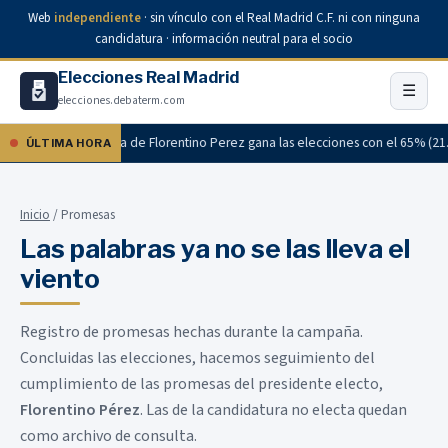
Web
independiente
· sin vínculo con el Real Madrid C.F. ni con ninguna
candidatura · información neutral para el socio
Elecciones Real Madrid
☰
elecciones.debaterm.com
al: la candidatura de Florentino Perez gana las elecciones con el 65% (21.741
ÚLTIMA HORA
Inicio
/ Promesas
Las palabras ya no se las lleva el
viento
Registro de promesas hechas durante la campaña.
Concluidas las elecciones, hacemos seguimiento del
cumplimiento de las promesas del presidente electo,
Florentino Pérez
. Las de la candidatura no electa quedan
como archivo de consulta.