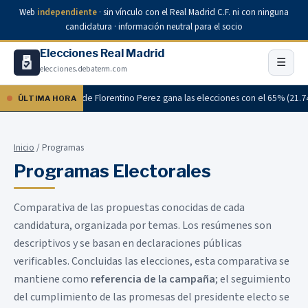
Web
independiente
· sin vínculo con el Real Madrid C.F. ni con ninguna
candidatura · información neutral para el socio
Elecciones Real Madrid
☰
elecciones.debaterm.com
l: la candidatura de Florentino Perez gana las elecciones con el 65% (21.741 
ÚLTIMA HORA
Inicio
/ Programas
Programas Electorales
Comparativa de las propuestas conocidas de cada
candidatura, organizada por temas. Los resúmenes son
descriptivos y se basan en declaraciones públicas
verificables. Concluidas las elecciones, esta comparativa se
mantiene como
referencia de la campaña
; el seguimiento
del cumplimiento de las promesas del presidente electo se